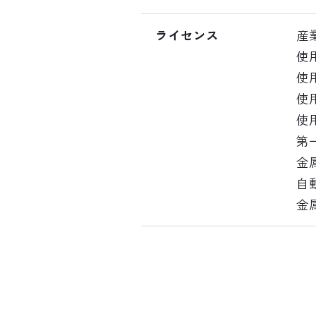
ライセンス
産
使
使
使
使
第
金
自
金