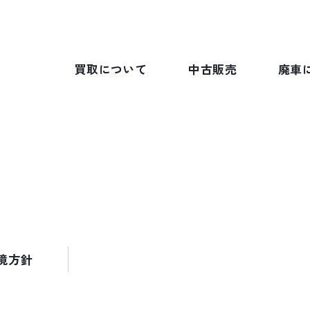
買取について
中古販売
廃車
報
境方針